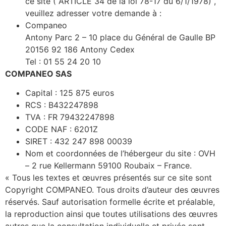
ce site ( ARTICLE 34 de la loi 78-17 du 6/1/1978) ,
veuillez adresser votre demande à :
Companeo
Antony Parc 2 – 10 place du Général de Gaulle BP
20156 92 186 Antony Cedex
Tel : 01 55 24 20 10
COMPANEO SAS
Capital : 125 875 euros
RCS : B432247898
TVA : FR 79432247898
CODE NAF : 6201Z
SIRET : 432 247 898 00039
Nom et coordonnées de l’hébergeur du site : OVH
– 2 rue Kellermann 59100 Roubaix – France.
« Tous les textes et œuvres présentés sur ce site sont
Copyright COMPANEO. Tous droits d’auteur des œuvres
réservés. Sauf autorisation formelle écrite et préalable,
la reproduction ainsi que toutes utilisations des œuvres