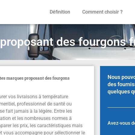
Définition
Comment choisir ?
proposant des fourgons fr
Nous pouvo
ntes marques proposant des fourgons
des fournis
quelques q
rer vos livraisons à température
mentiel, professionnel de santé ou
e fait jamais à la légère. Entre les
location et les nombreuses normes à
Avez-vous dé
arer les prix, les caractéristiques mais
let vous accompagne pour sélectionner le