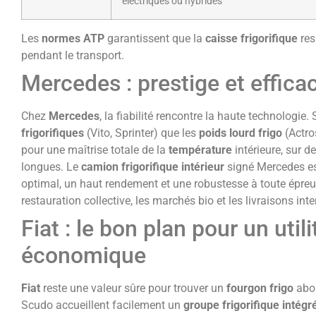
électriques ou hybrides
Les
normes ATP
garantissent que la
caisse frigorifique
res
pendant le transport.
Mercedes : prestige et effica
Chez
Mercedes
, la fiabilité rencontre la haute technologi
frigorifiques
(Vito, Sprinter) que les
poids lourd frigo
(Actro
pour une maîtrise totale de la
température
intérieure, sur 
longues. Le
camion frigorifique intérieur
signé Mercedes es
optimal, un haut rendement et une robustesse à toute épreuv
restauration collective, les marchés bio et les livraisons int
Fiat : le bon plan pour un utili
économique
Fiat
reste une valeur sûre pour trouver un
fourgon frigo
abor
Scudo accueillent facilement un
groupe frigorifique intégr