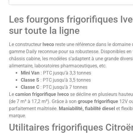
Les fourgons frigorifiques Iv
sur toute la ligne
Le constructeur
Iveco
reste une référence dans le domaine
gamme Daily reconnue pour sa robustesse. Disponibles en
châssis cabine, les modèles s’adaptent à une grande diversit
alimentaire, laboratoires pharmaceutiques, etc.
Mini Van
: PTC jusqu’à 3,3 tonnes
Classe S
: PTC jusqu’à 3,5 tonnes
Classe C
: PTC jusqu’à 7 tonnes
Le
camion frigorifique Iveco
se décline en plusieurs haute
(de 7 m³ à 17,2 m³). Grâce à son
groupe frigorifique
12V ou
parfaitement maîtrisée.
Maniabilité, fiabilité diesel
et flexib
marque.
Utilitaires frigorifiques Citr