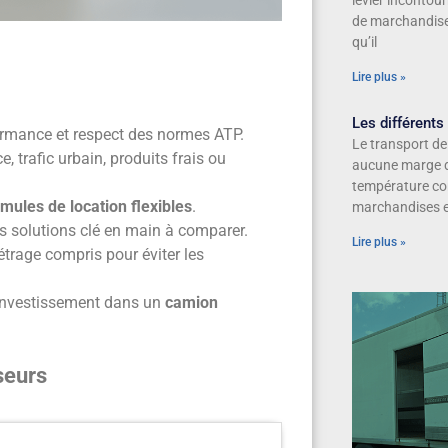
levier incontou
de marchandises
qu’il
Lire plus »
Les différents
formance et respect des normes ATP.
Le transport de
 trafic urbain, produits frais ou
aucune marge d’
température co
rmules de location flexibles
.
marchandises 
s solutions clé en main à comparer.
Lire plus »
étrage compris pour éviter les
 investissement dans un
camion
seurs