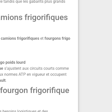
le tandis que les gabarits plus grands
camions frigorifiques
s
camions frigorifiques
et
fourgons frigo
igo poids lourd
ue
s’ajustent aux circuits courts comme
aux normes ATP en vigueur et occupent
ault
.
fourgon frigorifique
 besoins logistiques et des