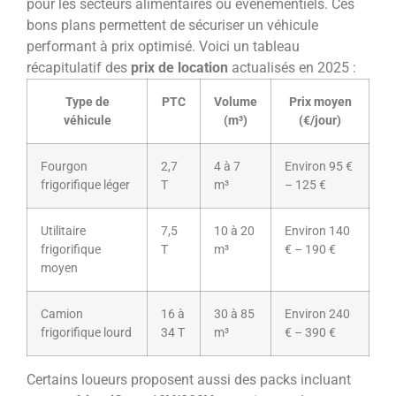
pour les secteurs alimentaires ou événementiels. Ces
bons plans permettent de sécuriser un véhicule
performant à prix optimisé. Voici un tableau
récapitulatif des
prix de location
actualisés en 2025 :
Type de
PTC
Volume
Prix moyen
véhicule
(m³)
(€/jour)
Fourgon
2,7
4 à 7
Environ 95 €
frigorifique léger
T
m³
– 125 €
Utilitaire
7,5
10 à 20
Environ 140
frigorifique
T
m³
€ – 190 €
moyen
Camion
16 à
30 à 85
Environ 240
frigorifique lourd
34 T
m³
€ – 390 €
Certains loueurs proposent aussi des packs incluant